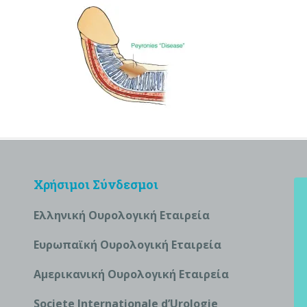
Χρήσιμοι Σύνδεσμοι
Ελληνική Ουρολογική Εταιρεία
Ευρωπαϊκή Ουρολογική Εταιρεία
Αμερικανική Ουρολογική Εταιρεία
S
ociete Internationale d’
U
rologie