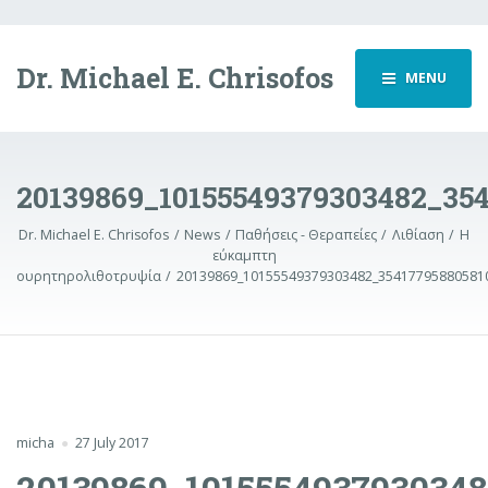
Dr. Michael E. Chrisofos
MENU
20139869_10155549379303482_35
Dr. Michael E. Chrisofos
News
Παθήσεις - Θεραπείες
Λιθίαση
Η
εύκαμπτη
ουρητηρολιθοτρυψία
20139869_10155549379303482_35417795880581
micha
27 July 2017
20139869_1015554937930348