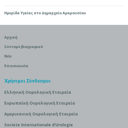
Ημερίδα Υγείας στο Δημαρχείο Αμαρουσίου
Αρχική
Σύντομο βιογραφικό
Νέα
Επικοινωνία
Χρήσιμοι Σύνδεσμοι
Ελληνική Ουρολογική Εταιρεία
Ευρωπαϊκή Ουρολογική Εταιρεία
Αμερικανική Ουρολογική Εταιρεία
S
ociete Internationale d’
U
rologie