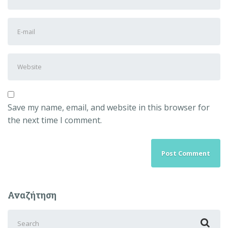
and
Last
E-
name
*
mail
Address
*
Website
Save my name, email, and website in this browser for
the next time I comment.
Αναζήτηση
Search
for: