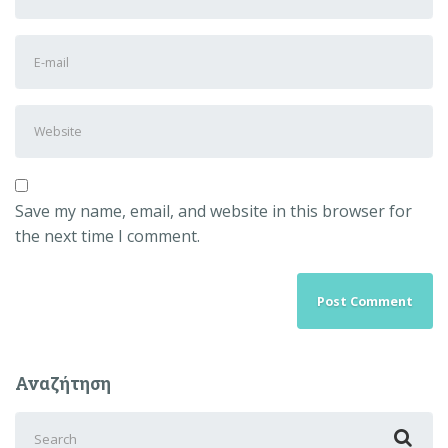
and
Last
E-
name
*
mail
Address
*
Website
Save my name, email, and website in this browser for
the next time I comment.
Αναζήτηση
Search
for: