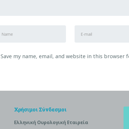
rst
E-
nd
mail
ast
Address
*
ame
*
Save my name, email, and website in this browser f
Χρήσιμοι Σύνδεσμοι
Ελληνική Ουρολογική Εταιρεία