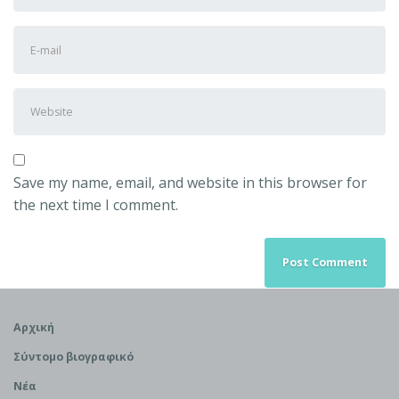
Last
E-
name
*
mail
Address
*
Website
Save my name, email, and website in this browser for
the next time I comment.
Αρχική
Σύντομο βιογραφικό
Νέα