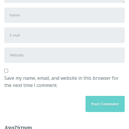
First
and
Last
E-
name
*
mail
Address
*
Website
Save my name, email, and website in this browser for
the next time I comment.
Αναζήτηση