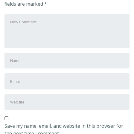
fields are marked
*
Your
comment
*
First
and
Last
E-
name
*
mail
Address
*
Website
Save my name, email, and website in this browser for
the next time I comment.