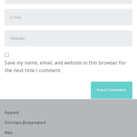
Last
E-
name
*
mail
Address
*
Website
Save my name, email, and website in this browser for
the next time I comment.
Αρχική
Σύντομο βιογραφικό
Νέα