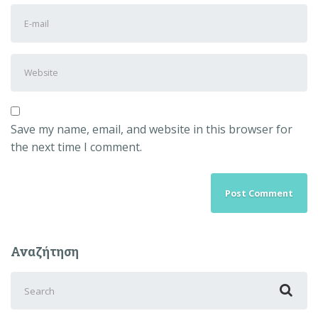
E-
name
*
mail
Address
*
Website
Save my name, email, and website in this browser for
the next time I comment.
Αναζήτηση
Search
for: