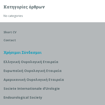
Κατηγορίες άρθρων
No categories
Short CV
Contact
Χρήσιμοι Σύνδεσμοι
Ελληνική Ουρολογική Εταιρεία
Ευρωπαϊκή Ουρολογική Εταιρεία
Αμερικανική Ουρολογική Εταιρεία
S
ociete Internationale d’
U
rologie
Endourological Society