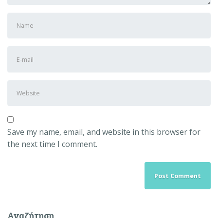
First
and
Last
E-
name
*
mail
Address
*
Website
Save my name, email, and website in this browser for
the next time I comment.
Αναζήτηση