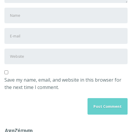
First
and
Last
E-
name
*
mail
Address
*
Website
Save my name, email, and website in this browser for
the next time I comment.
Αναζήτηση