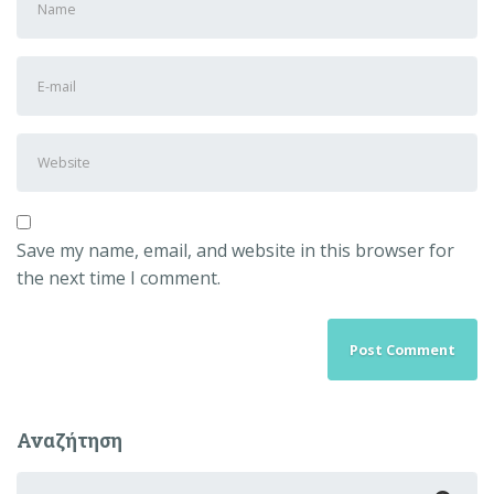
and
Last
E-
name
*
mail
Address
*
Website
Save my name, email, and website in this browser for
the next time I comment.
Αναζήτηση
Search