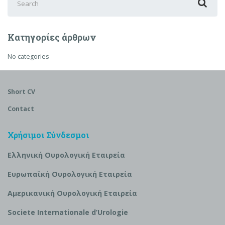
for:
Κατηγορίες άρθρων
No categories
Short CV
Contact
Χρήσιμοι Σύνδεσμοι
Ελληνική Ουρολογική Εταιρεία
Ευρωπαϊκή Ουρολογική Εταιρεία
Αμερικανική Ουρολογική Εταιρεία
S
ociete Internationale d’
U
rologie